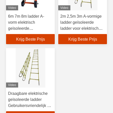
Video
Video
6m 7m 8m ladder A-
2m 2,5m 3m A-vormige
vorm elektrisch
ladder geïsoleerde
geïsoleerde
ladder voor elektrisch
glasvezelladder
werk
Krijg Beste Prijs
Krijg Beste Prijs
Video
Draagbare elektrische
geïsoleerde ladder
Gebruikersvriendelijk 3,5
m 6 m 7 m 8 m