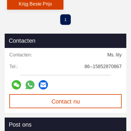
Krijg Beste Prijs
1
Contacten
Contacten:
Ms. lily
Tel.:
86--15852870867
Contact nu
Post ons