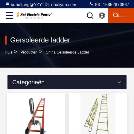
buhuifang@YZYTDL.onaliyun.com
86--15852870867
Citaat
Geïsoleerde ladder
>
>
Huis
Producten
China Geïsoleerde Ladder
Categorieën