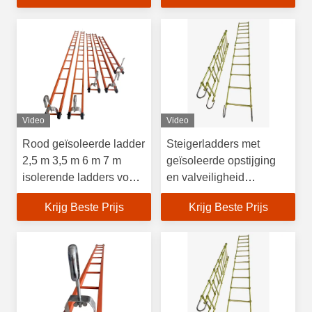
Video
Video
Rood geïsoleerde ladder
Steigerladders met
2,5 m 3,5 m 6 m 7 m
geïsoleerde opstijging
isolerende ladders voor
en valveiligheid
telecommunicatie
Elektrisch geïsoleerde
Krijg Beste Prijs
Krijg Beste Prijs
glasvezelladder