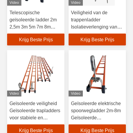
Video
Video
Telescopische
Veiligheid van de
geïsoleerde ladder 2m
trappenladder
2,5m 3m 5m 7m 8m
Isolatieverlenging van
geïsoleerde
de trappenladder
Krijg Beste Prijs
Krijg Beste Prijs
verlengladder
Veiligheid voor de
elektriciteitsindustrie
Video
Video
Geïsoleerde veiligheid
Geïsoleerde elektrische
Geïsoleerde trapladders
spoorwegladder 2m-8m
voor stabiele en
Geïsoleerde
draagbare prestaties
verlengladder
Krijg Beste Prijs
Krijg Beste Prijs