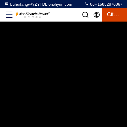
buhuifang@YZYTDL.onaliyun.com
86--15852870867
Citaat