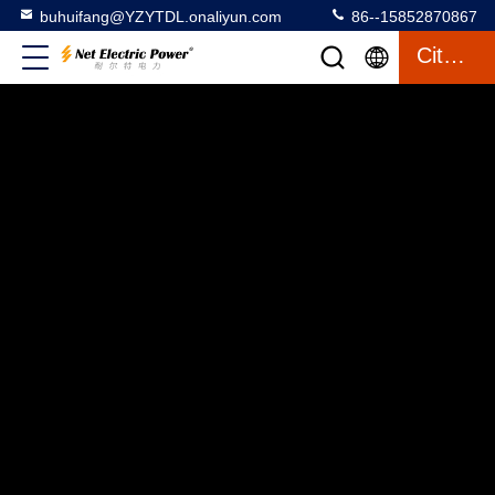
buhuifang@YZYTDL.onaliyun.com
86--15852870867
Citaat