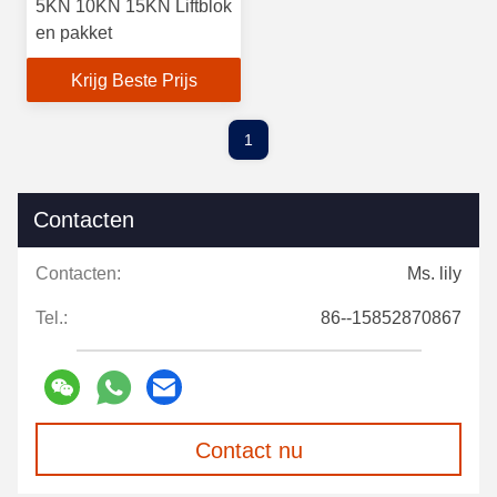
5KN 10KN 15KN Liftblok
en pakket
Krijg Beste Prijs
1
Contacten
Contacten:
Ms. lily
Tel.:
86--15852870867
Contact nu