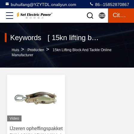
buhuifang@YZYTDL.onaliyun.com
86--15852870867
Citaat
Keywords [ 15kn lifting block and tackle ] Match 1 producten
>
>
Huis
Producten
15kn Lifting Block And Tackle Online
Manufacturer
Video
IJzeren opheffingspakket