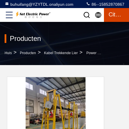
buhuifang@YZYTDL.onaliyun.com
86--15852870867
Citaat
Producten
>
>
>
Huis
Producten
Kabel Trekkende Lier
Power Engineering Hydraulic Pay Off Rack With Brake