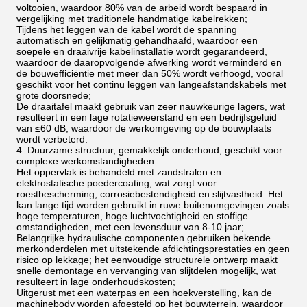
voltooien, waardoor 80% van de arbeid wordt bespaard in
vergelijking met traditionele handmatige kabelrekken;
Tijdens het leggen van de kabel wordt de spanning
automatisch en gelijkmatig gehandhaafd, waardoor een
soepele en draaivrije kabelinstallatie wordt gegarandeerd,
waardoor de daaropvolgende afwerking wordt verminderd en
de bouwefficiëntie met meer dan 50% wordt verhoogd, vooral
geschikt voor het continu leggen van langeafstandskabels met
grote doorsnede;
De draaitafel maakt gebruik van zeer nauwkeurige lagers, wat
resulteert in een lage rotatieweerstand en een bedrijfsgeluid
van ≤60 dB, waardoor de werkomgeving op de bouwplaats
wordt verbeterd.
4. Duurzame structuur, gemakkelijk onderhoud, geschikt voor
complexe werkomstandigheden
Het oppervlak is behandeld met zandstralen en
elektrostatische poedercoating, wat zorgt voor
roestbescherming, corrosiebestendigheid en slijtvastheid. Het
kan lange tijd worden gebruikt in ruwe buitenomgevingen zoals
hoge temperaturen, hoge luchtvochtigheid en stoffige
omstandigheden, met een levensduur van 8-10 jaar;
Belangrijke hydraulische componenten gebruiken bekende
merkonderdelen met uitstekende afdichtingsprestaties en geen
risico op lekkage; het eenvoudige structurele ontwerp maakt
snelle demontage en vervanging van slijtdelen mogelijk, wat
resulteert in lage onderhoudskosten;
Uitgerust met een waterpas en een hoekverstelling, kan de
machinebody worden afgesteld op het bouwterrein, waardoor