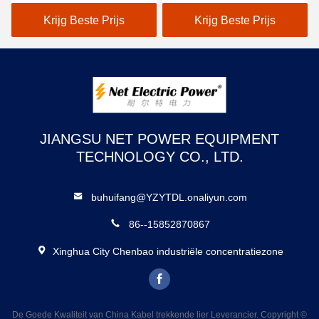
en voor het spannen van
gordeltransmissie
geleiders
Krijg Beste Prijs
Krijg Beste Prijs
JIANGSU NET POWER EQUIPMENT
TECHNOLOGY CO., LTD.
buhuifang@YZYTDL.onaliyun.com
86--15852870867
Xinghua City Chenbao industriële concentratiezone
De Goede Kwaliteit van China Kabel trekkende lier Leverancier. Copyright ©