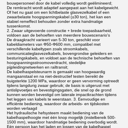
bouwpersoneel door de kabel volledig wordt geëlimineerd;
De remkracht wordt adaptief aangepast aan het kabelgewicht.
Of het nu gaat om een lichtbelaste glasvezelkabel of een
zwaarbelaste hoogspanningskabel (≤30 ton), het kan een
stabiel remeffect behouden zonder extra handmatige
tussenkomst.
2. Zwaar uitgevoerde constructie + brede toepasbaarheid,
voldoen aan de behoeften van meerdere bouwscenario's
De draagkracht varieert van 5-30 ton, geschikt voor
kabeldiameters van Φ50-Φ600 mm, compatibel met
verschillende kabeltypen zoals stroomkabels,
communicatieglasvezelkabels, bovengrondse geleiders en
besturingskabels, en voldoet aan de technische behoeften van
hoogspanningsstroomoverdracht, stedelijke
pijpleidingnetwerken en railtransit;
De kabelhaspelsteunarm is gemaakt van hoogwaardig
mangaanstaal en na niet-destructief testen bereikt de
buigsterkte 1200 MPa, waardoor er geen vervorming optreedt
tijdens langdurig zwaar gebruik; de basis is uitgerust met
antislipvoetjes en bevestigingsgaten, die snel op de grond
kunnen worden bevestigd om laterale impactkrachten tijdens
het leggen van kabels te weerstaan. 3. Eenvoudige en
efficiënte bediening, waardoor de arbeids- en tijdskosten
worden verlaagd
Het hydraulische hefsysteem maakt bediening van de
kabelhaspelhoogte met één knop mogelijk (instelbereik 500-
1500 mm), waardoor handmatige bediening overbodig wordt.
Eén persoon kan het laden en lossen van de kabelhaspel