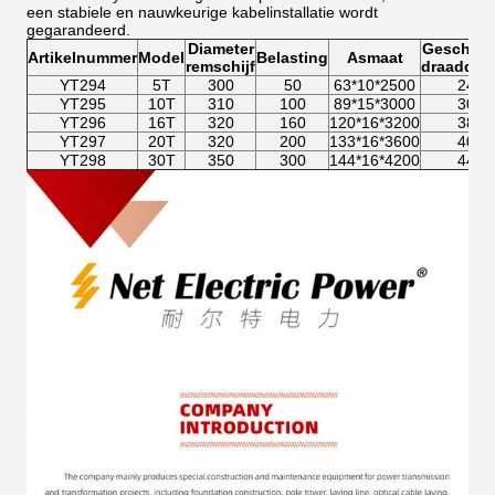
een stabiele en nauwkeurige kabelinstallatie wordt
gegarandeerd.
Diameter
Geschikt
Artikelnummer
Model
Belasting
Asmaat
remschijf
draaddia
YT294
5T
300
50
63*10*2500
2400
YT295
10T
310
100
89*15*3000
3000
YT296
16T
320
160
120*16*3200
3800
YT297
20T
320
200
133*16*3600
4000
YT298
30T
350
300
144*16*4200
4400