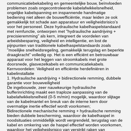
communicatiebekabeling en gemeentelijke bouw, beïnvloeden
problemen zoals ongecontroleerde kabelafwikkelsnelheid,
ongelijke kabelspanning en inspannende handmatige
bediening niet alleen de bouwefficiëntie, maar leiden ze ook
gemakkelijk tot schade aan apparatuur en veiligheidsrisico's
voor het personeel. Deze hydraulische kabelhaspelstandaard
met remfunctie, ontworpen met "hydraulische aandrijving +
precisieremming" als kern, integreert de voordelen van
arbeidsbesparing, veiligheid en intelligentie, en lost de
pijnpunten van traditionele kabelhaspelstandaards zoals
"moeilijke snelheidsregeling, gemakkelijk terugslag en beperkte
draagkracht" volledig op. Het is een efficiënt en betrouwbaar
apparaat voor het leggen van stroomkabels met grote
doorsnede, glasvezelkabels en communicatiekabels.
Kernvoordelen: Veiligheid en efficiëntie herdefiniëren in
kabelinstallatie
1. Hydraulische aandrijving + bidirectionele remming, dubbele
garantie voor bouwveiligheid
De ingebouwde, zeer nauwkeurige hydraulische
bufferinrichting maakt een traploze aanpassing van de
kabelafwikkelsnelheid (0-5 m/min) mogelijk, waardoor slijtage
van de kabelmantel en breuk van de interne kern door
overmatige inertie effectief wordt voorkomen;
Bidirectionele mechanische remming + hydraulische remming
bieden dubbele bescherming, waardoor de kabelhaspel in
noodsituaties onmiddellijk wordt vergrendeld, terugslag van de
kabel en omkering van de haspel effectief worden voorkomen,
waardoor het veiligheidsrisico van verstrikt raken van